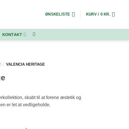
ØNSKELISTE
KURV /
0
KR.
KONTAKT
R
/
VALENCIA HERITAGE
ge
ollektion, skabt til at forene æstetik og
en er let at vedligeholde.