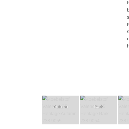
P
b
s
r
s
d
h
Autumn
Bark