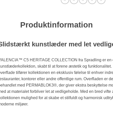
Produktinformation
Slidstærkt kunstlæder med let vedlig
VALENCIA™ C5 HERITAGE COLLECTION fra Spradling er en el
unstlæderkollektion, skabt til at forene æstetik og funktionalitet
verflade tilfører kollektionen en eksklusiv følelse til enhver indr
estauranter, kontorer eller andre offentlige rum. Overfladen er de
ehandlet med PERMABLOK3®, der giver ekstra beskyttelse mod 
ed at materialet forbliver let at vedligeholde. Med en bred vifte a
ollektionen mulighed for at skabe et stilfuldt og harmonisk udtry
oderne miljøer.