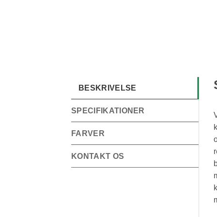
BESKRIVELSE
SPECIFIKATIONER
k
FARVER
o
r
KONTAKT OS
b
m
k
m