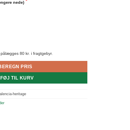
længere nede)
ålægges 80 kr. i fragtgebyr.
BEREGN PRIS
LFØJ TIL KURV
alencia-heritage
der