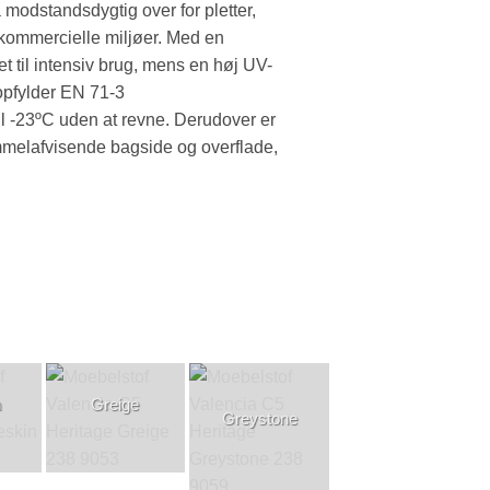
odstandsdygtig over for pletter,
g kommercielle miljøer. Med en
et til intensiv brug, mens en høj UV-
 opfylder EN 71-3
il -23ºC uden at revne. Derudover er
kimmelafvisende bagside og overflade,
n
Greige
Greystone