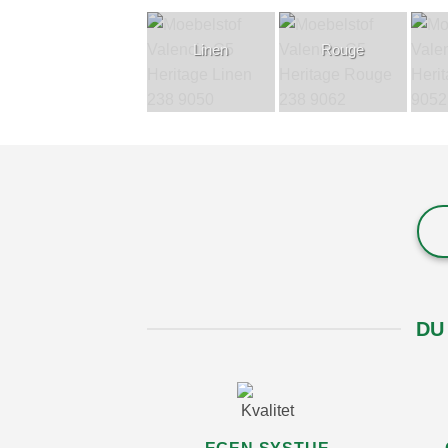
Linen
Rouge
DU