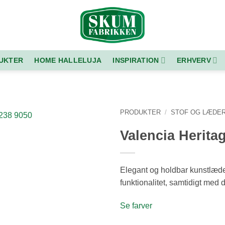
UKTER
HOME HALLELUJA
INSPIRATION
ERHVERV
PRODUKTER
/
STOF OG LÆDE
Valencia Herita
Tilføj
ønskeliste
Elegant og holdbar kunstlæderk
funktionalitet, samtidigt med d
Se farver