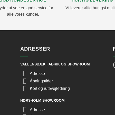
GOD KUNDESERVICE
HURTIG LEVERING
yder at yde en god service for
Vi leverer altid hurtigst muli
alle vores kunder.
ADRESSER
VALLENSBÆK FABRIK OG SHOWROOM
Adresse
Åbningstider
Kort og rutevejledning
HØRSHOLM SHOWROOM
Adresse