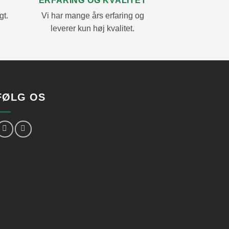
ERFARING OG KVALITET
gt.
Vi har mange års erfaring og
leverer kun høj kvalitet.
FØLG OS