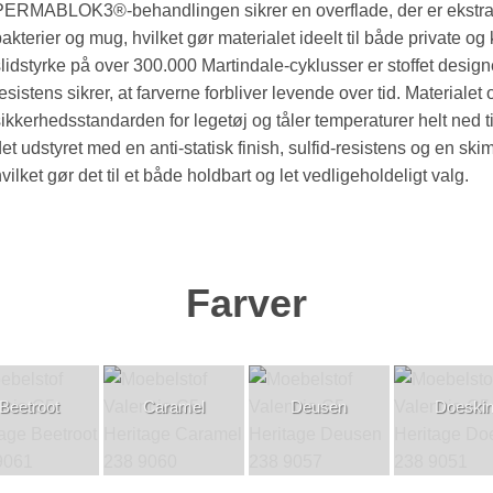
ERMABLOK3®-behandlingen sikrer en overflade, der er ekstra m
akterier og mug, hvilket gør materialet ideelt til både private o
lidstyrke på over 300.000 Martindale-cyklusser er stoffet design
esistens sikrer, at farverne forbliver levende over tid. Materialet
ikkerhedsstandarden for legetøj og tåler temperaturer helt ned t
et udstyret med en anti-statisk finish, sulfid-resistens og en s
vilket gør det til et både holdbart og let vedligeholdeligt valg.
Farver
Beetroot
Caramel
Deusen
Doeski