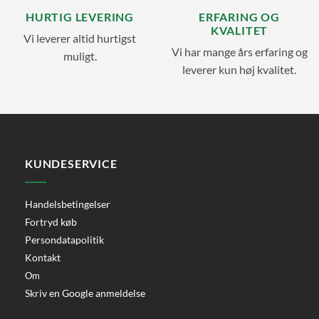
HURTIG LEVERING
ERFARING OG
KVALITET
Vi leverer altid hurtigst
Vi har mange års erfaring og
muligt.
leverer kun høj kvalitet.
KUNDESERVICE
Handelsbetingelser
Fortryd køb
Persondatapolitik
Kontakt
Om
Skriv en Google anmeldelse