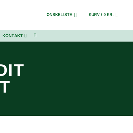
ØNSKELISTE
KURV /
0
KR.
KONTAKT
DIT
T