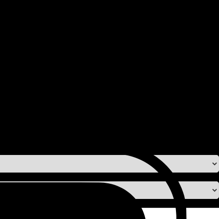
hed omkring din seng.