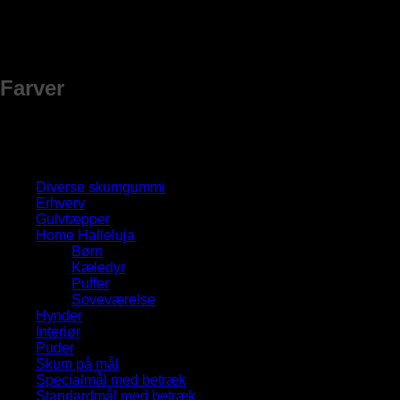
Komposition
40% Bomuld, 10% Polyester, 15% Hør, 35% Visk
Farver
Husk, at farver ser forskellige ud fra skærm til skærm. Hvis du v
Produktkategorier
Diverse skumgummi
Erhverv
Gulvtæpper
Home Halleluja
Børn
Kæledyr
Puffer
Soveværelse
Hynder
Interiør
Puder
Skum på mål
Specialmål med betræk
Standardmål med betræk