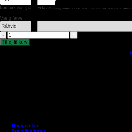
Bemærk venligst, at vi laver sengeskørtet 2 cm kortere end den indtas
Vælg farve
Sengekappe
antal
Tilføj til kurv
Varenummer (SKU):
Home-Halleluja-Sengekappe
Kategorier:
Beskrivelse
Specifikationer