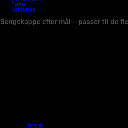
Farver
Kontakt os
Sengekappe efter mål – passer til de f
En sengekappe – også kaldet et sengeskørt – fuldender udtry
enkelt, blødt fald ned mod gulvet, som både skjuler ben og ev
Vores sengekappe er en del af Home Halleluja serien og matche
Den er syet i vores Arena stof, som har en naturlig struktur og et
Sengeskørtet indgår i vores egen, danske serie af interiør, Ho
Farver
Natur råhvid, Hør lys beige, Lyserød, Turkis grøn,
Bredde
80, 90, 120, 140, 160, 180, 200, 210, 220
Længde
190, 200, 210, 220
Materiale
Bomuld