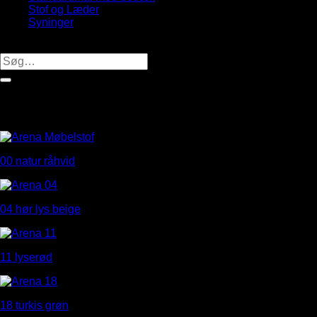
Stof og Læder
Syninger
Produktsøgning
Søg
efter:
00 natur råhvid
04 hør lys beige
11 lyserød
18 turkis grøn