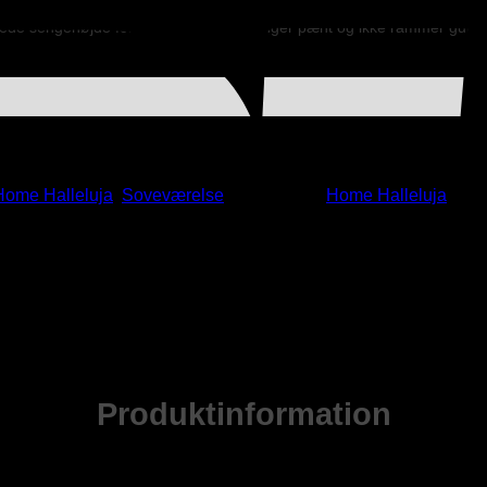
tede sengehøjde for at sikre, at det hænger pænt og ikke rammer gulve
Home Halleluja
,
Soveværelse
Varemærke:
Home Halleluja
Produktinformation