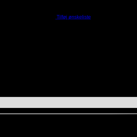
Tilføj ønskeliste
ket i dit soveværelse og skaber en rolig, sammenhængende hel
værelse – så er du klar til at bestille.