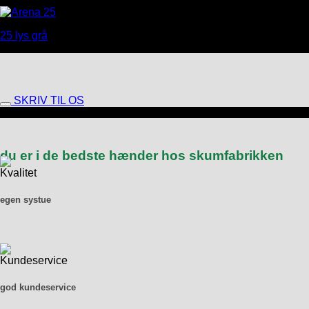
25 lys grå
SKRIV TIL OS
du er i de bedste hænder hos skumfabrikken
egen systue
god kundeservice