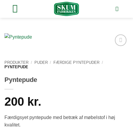
Fortsæt
til
indhold
Tilføj
ønskeliste
PRODUKTER
/
PUDER
/
FÆRDIGE PYNTEPUDER
/
PYNTEPUDE
Pyntepude
200
kr.
Færdigsyet pyntepude med betræk af møbelstof i høj
kvalitet.