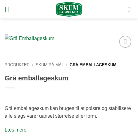
Fortsæt
til
indhold
Tilføj
ønskeliste
PRODUKTER
/
SKUM PÅ MÅL
/
GRÅ EMBALLAGESKUM
Grå emballageskum
Grå emballageskum kan bruges til at polstre og stabilisere
alle slags varer uanset størrelse eller form.
Læs mere