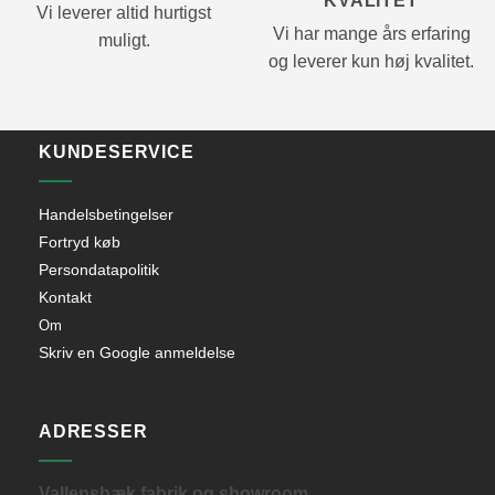
KVALITET
Vi leverer altid hurtigst
Vi har mange års erfaring
muligt.
og leverer kun høj kvalitet.
KUNDESERVICE
Handelsbetingelser
Fortryd køb
Persondatapolitik
Kontakt
Om
Skriv en Google anmeldelse
ADRESSER
Vallensbæk fabrik og showroom