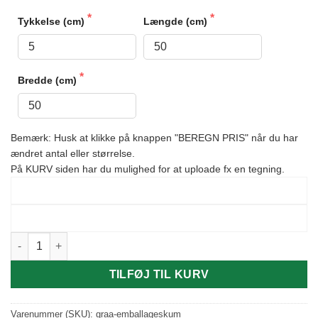
Tykkelse (cm)
Længde (cm)
Bredde (cm)
Bemærk: Husk at klikke på knappen "BEREGN PRIS" når du har 
ændret antal eller størrelse.

På KURV siden har du mulighed for at uploade fx en tegning.
BEREGN PRIS
NULSTIL
Grå emballageskum antal
TILFØJ TIL KURV
Varenummer (SKU):
graa-emballageskum