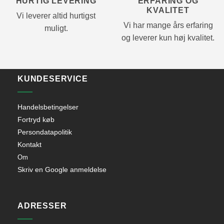
HURTIG LEVERING
ERFARING OG
KVALITET
Vi leverer altid hurtigst
Vi har mange års erfaring
muligt.
og leverer kun høj kvalitet.
KUNDESERVICE
Handelsbetingelser
Fortryd køb
Persondatapolitik
Kontakt
Om
Skriv en Google anmeldelse
ADRESSER