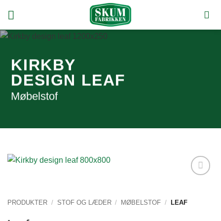
Fortsæt
til
indhold
KIRKBY
DESIGN LEAF
Møbelstof
Tilføj
ønskeliste
PRODUKTER
/
STOF OG LÆDER
/
MØBELSTOF
/
LEAF