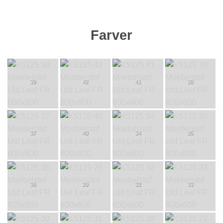
Farver
39
42
41
38
37
40
34
35
36
29
32
33