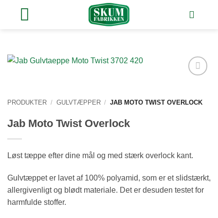
Fortsæt
til
indhold
Tilføj
ønskeliste
PRODUKTER
/
GULVTÆPPER
/
JAB MOTO TWIST OVERLOCK
Jab Moto Twist Overlock
Løst tæppe efter dine mål og med stærk overlock kant.
Gulvtæppet er lavet af 100% polyamid, som er et slidstærkt,
allergivenligt og blødt materiale. Det er desuden testet for
harmfulde stoffer.