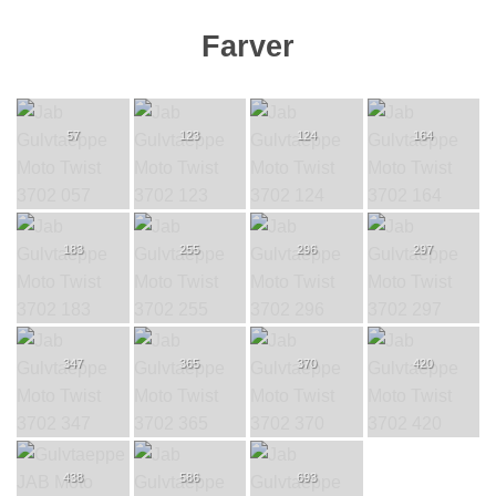
Farver
57
123
124
164
183
255
296
297
347
365
370
420
438
586
693