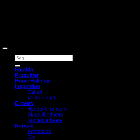
Copyright 2015 - 2026 ©
Skumfabrikken ApS
Søg
efter:
Forside
Produkter
Home Halleluja
Inspiration
Galleri
Vejledninger
Erhverv
Hynder til erhverv
Skum til erhverv
Kontakt erhverv
Kontakt
Kontakt os
Om