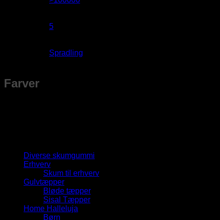
Lysægthed
5
Producent
Spradling
Farver
Husk, at farver ser forskellige ud fra skærm til skærm. Hvis du
vil være helt sikker på, hvordan farven ser ud i virkeligheden,
er du meget velkommen til at kigge forbi i vores åbningstid.
Produktkategorier
Diverse skumgummi
Erhverv
Skum til erhverv
Gulvtæpper
Bløde tæpper
Sisal Tæpper
Home Halleluja
Børn