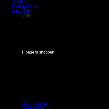
Log ind
ØNSKELISTE
Kurv /
0
kr.
Kurv
Ingen Produkter i kurven.
Tilbage til shoppen
D
SEND EN MAIL
+4545888880