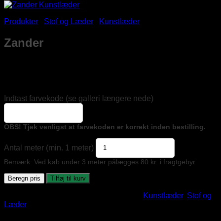
Produkter
/
Stof og Læder
/
Kunstlæder
/
Zander
Zander
Kunstlæderet er særligt velegnet til både og overgår andre
vinyler i forhold til modstandsdygtighed over for pletter og
langvarig ydeevne.
Indtast farvekode (se galleri længere nede)
OBS! Tjek venligst at farvekoden er korrekt inden bestilling.
Antal meter (min. 1 meter)
Bemærk: Ved køb under 3 meter pålægges 80 kr. i fragtgebyr.
Beregn pris
Tilføj til kurv
Varenummer (SKU):
zander
Kategorier:
Kunstlæder
,
Stof og
Læder