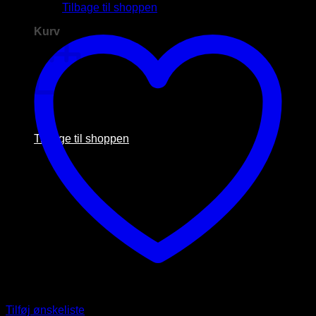
Tilbage til shoppen
Kurv
Ingen Produkter i kurven.
Tilbage til shoppen
D
Tilføj ønskeliste