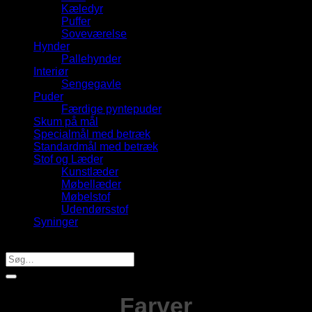
Kæledyr
Puffer
Soveværelse
Hynder
Pallehynder
Interiør
Sengegavle
Puder
Færdige pyntepuder
Skum på mål
Specialmål med betræk
Standardmål med betræk
Stof og Læder
Kunstlæder
Møbellæder
Møbelstof
Udendørsstof
Syninger
Produktsøgning
Søg
efter:
Farver