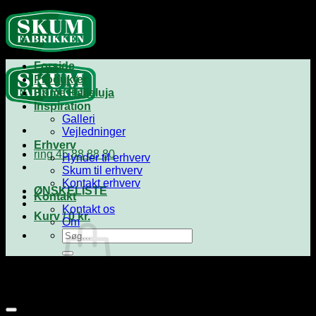
Fortsæt
til
indhold
Forside
Produkter
Home Halleluja
Inspiration
Galleri
Vejledninger
Erhverv
ring 45 88 88 80
Hynder til erhverv
Skum til erhverv
Kontakt erhverv
ØNSKELISTE
Kontakt
Kontakt os
Kurv /
0
kr.
Om
Søg
efter:
Ingen Produkter i kurven.