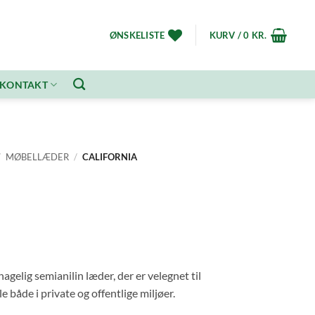
ØNSKELISTE
KURV /
0
KR.
KONTAKT
/
MØBELLÆDER
/
CALIFORNIA
elig semianilin læder, der er velegnet til
le både i private og offentlige miljøer.