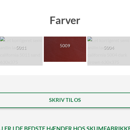
Farver
5009
5011
5004
SKRIV TIL OS
U ER I DE BEDSTE HÆNDER HOS SKUMFABRIKK