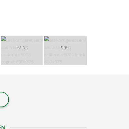
5003
5001
EN