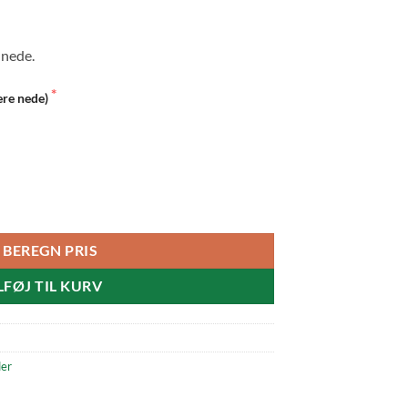
 nede.
gere nede)
BEREGN PRIS
LFØJ TIL KURV
der