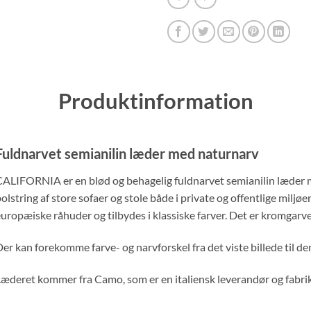
Produktinformation
Fuldnarvet semianilin læder med naturnarv
ALIFORNIA er en blød og behagelig fuldnarvet semianilin læder me
olstring af store sofaer og stole både i private og offentlige miljø
uropæiske råhuder og tilbydes i klassiske farver. Det er kromgarve
er kan forekomme farve- og narvforskel fra det viste billede til de
æderet kommer fra Camo, som er en italiensk leverandør og fabrika