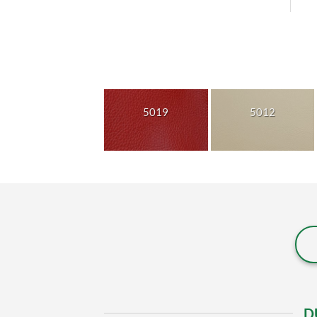
5019
5012
D