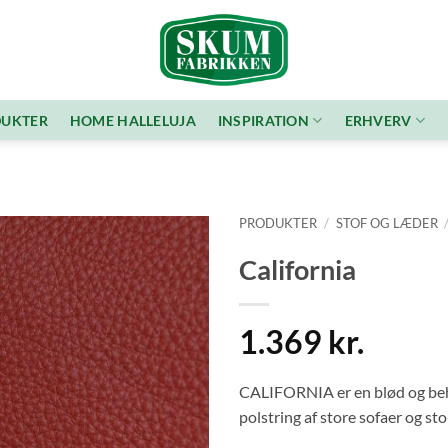
UKTER
HOME HALLELUJA
INSPIRATION
ERHVERV
PRODUKTER
/
STOF OG LÆDER
California
Tilføj
ønskeliste
1.369 kr.
CALIFORNIA er en blød og behag
polstring af store sofaer og sto