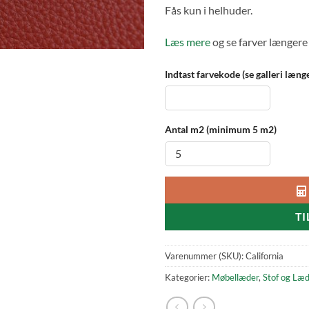
Fås kun i helhuder.
Læs mere
og se farver længere
Indtast farvekode (se galleri læn
Antal m2 (minimum 5 m2)
TI
Varenummer (SKU):
California
Kategorier:
Møbellæder
,
Stof og Læ