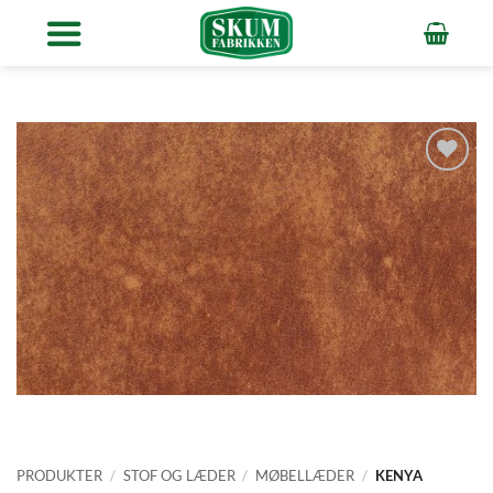
Fortsæt
til
indhold
Tilføj
ønskeliste
PRODUKTER
/
STOF OG LÆDER
/
MØBELLÆDER
/
KENYA