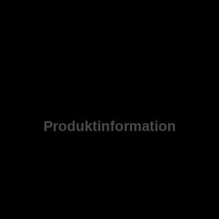
Produktinformation
rug. Slidstærkt og god lysægthed, som bevarer farven.