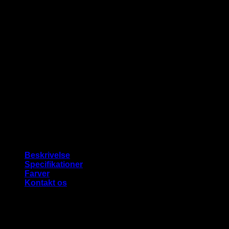
Beskrivelse
Specifikationer
Farver
Kontakt os
BESKRIVELSE
Høj kvalitet vandafvisende stof til udendørs eller indendørs b