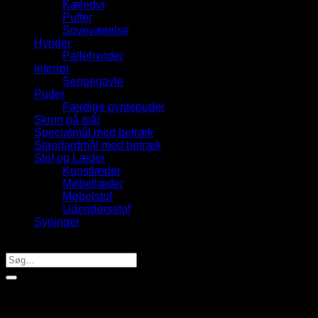
Kæledyr
Puffer
Soveværelse
Hynder
Pallehynder
Interiør
Sengegavle
Puder
Færdige pyntepuder
Skum på mål
Specialmål med betræk
Standardmål med betræk
Stof og Læder
Kunstlæder
Møbellæder
Møbelstof
Udendørsstof
Syninger
Produktsøgning
Søg
efter: