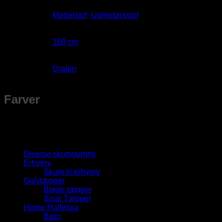
Anvendelse
Møbelstof
,
Udendørsstof
Bredde
160 cm
Materiale
Dralon
Farver
Husk, at farver ser forskellige ud fra skærm til skærm. Hvis du 
Produktkategorier
Diverse skumgummi
Erhverv
Skum til erhverv
Gulvtæpper
Bløde tæpper
Sisal Tæpper
Home Halleluja
Børn