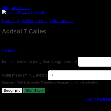
Tilføj ønskeliste
Produkter
/
Stof og Læder
/
Udendørsstof
/
Acrisol 7 Calles
Acrisol 7 Calles
Vandafvisende udendørsstof med høj lysægthed.
Se farver
Indtast farvekode (se galleri længere nede)
Antal meter (min. 1 meter)
Bemærk: Ved køb under 3 meter pålægges 80 kr. i fragtgebyr.
Beregn pris
Tilføj til kurv
Varenummer (SKU):
acrisol-7-calles
Kategorier:
Stof og Læder