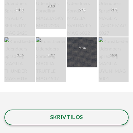
2003
2420
6022
6027
8056
6016
4537
5001
SKRIV TIL OS