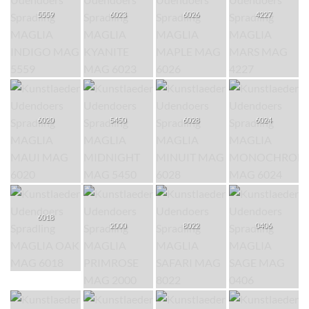
5559
6023
6026
4227
6020
5450
6028
6024
6018
2000
8022
0406