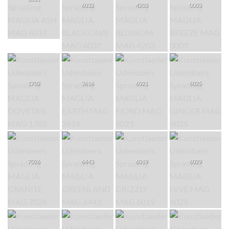
6032
4203
0003
1702
3616
6021
6025
7026
6443
6019
6029